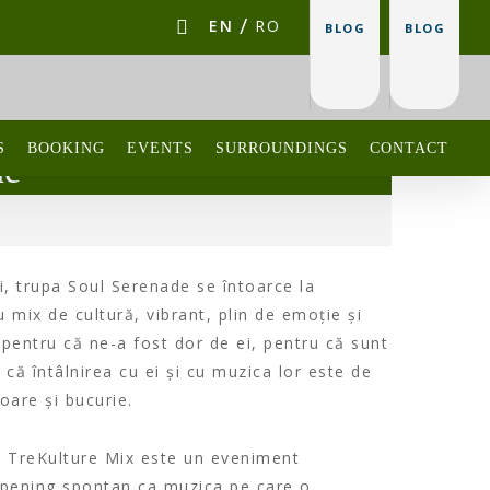
EN
RO
BLOG
BLOG
S
BOOKING
EVENTS
SURROUNDINGS
CONTACT
de
i, trupa Soul Serenade se întoarce la
 mix de cultură, vibrant, plin de emoție și
 pentru că ne-a fost dor de ei, pentru că sunt
 că întâlnirea cu ei și cu muzica lor este de
oare și bucurie.
ă, TreKulture Mix este un eveniment
appening spontan ca muzica pe care o