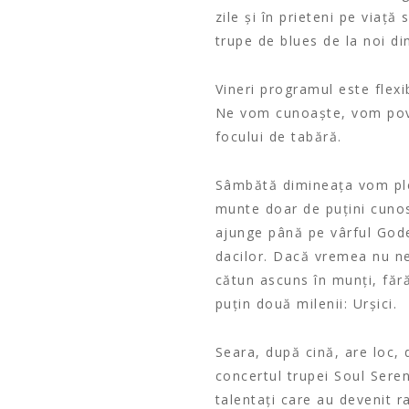
zile și în prieteni pe viaț
trupe de blues de la noi di
Vineri programul este flex
Ne vom cunoaște, vom poves
focului de tabără.
Sâmbătă dimineața vom ple
munte doar de puțini cunos
ajunge până pe vârful Gode
dacilor. Dacă vremea nu ne
cătun ascuns în munți, fără
puțin două milenii: Urșici.
Seara, după cină, are loc,
concertul trupei Soul Seren
talentați care au devenit r