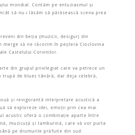
s-ului mondial. Contăm pe entuziasmul și
 încât să nu-i lăsăm să părăsească scena prea
eveni din beția (muzicii, desigur) din
 merge să ne răcorim în peștera Cioclovina
le Castelului Corvinilor.
arte din grupul privilegiat care va petrece un
o trupă de blues tânără, dar deja celebră,
uă și revigorantă interpretare acustică a
uă să exploreze idei, emoții prin cea mai
ul acustic oferă o combinație aparte între
ină, muzicuță și tamburină, care vă vor purta
până pe drumurile prăfuite din sud.