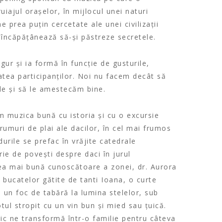
iajul orașelor, în mijlocul unei naturi
 prea puțin cercetate ale unei civilizații
 încăpățânează să-și păstreze secretele.
ur și ia formă în funcție de gusturile,
tatea participanților. Noi nu facem decât să
le și să le amestecăm bine.
 muzica bună cu istoria și cu o excursie
umuri de plai ale dacilor, în cel mai frumos
rile se prefac în vrăjite catedrale
ie de povești despre daci în jurul
ea mai bună cunoscătoare a zonei, dr. Aurora
l bucatelor gătite de tanti Ioana, o curte
 un foc de tabără la lumina stelelor, sub
otul stropit cu un vin bun și mied sau țuică.
c ne transformă într-o familie pentru câteva