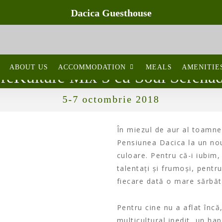
Dacica Guesthouse
ABOUT US
ACCOMMODATION
MEALS
AMENITIE
reKulture Mix 5 cu Soul Serena
5-7 octombrie 2018
În miezul de aur al toamne
Pensiunea Dacica la un nou
culoare. Pentru că-i iubim,
talentați și frumoși, pentru
fiecare dată o mare sărbăt
Pentru cine nu a aflat înc
multicultural inedit, un h