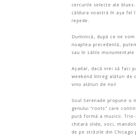
cercurile selecte ale blue
căldura voastră în așa fel
repede.
Duminică, după ce ne vom r
noaptea precedentă, putem
sau în sălile monumentale a
Așadar, dacă vrei să faci p
weekend întreg alături de 
vino alături de noi!
Soul Serenade propune o no
genului “roots” care contin
pură formă a muzicii. Trio-
chitară slide, voci, mandol
de pe străzile din Chicago 