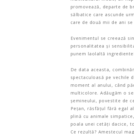
promovează, departe de bru
sălbatice care ascunde urme
care de două mii de ani se
Evenimentul se creează sing
personalitatea și sensibili
punem laolaltă ingrediente
De data aceasta, combinăm
spectaculoasă pe vechile dr
moment al anului, când pădu
multicolore. Adăugăm o ser
șemineului, povestite de c
Pețan, răsfățul fără egal a
plină cu animale simpatice,
poala unei cetăți dacice, t
Ce rezultă? Amestecul magi