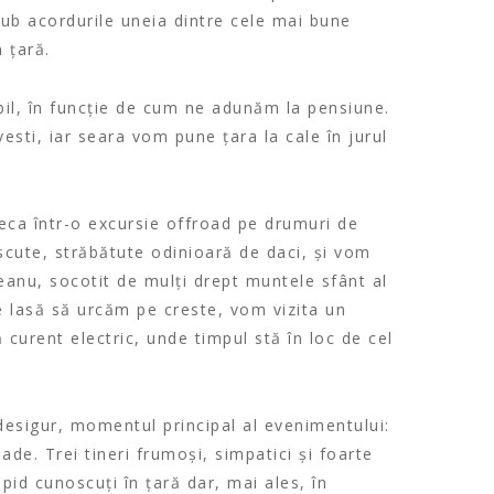
ă sub acordurile uneia dintre cele mai bune
n țară.
ibil, în funcție de cum ne adunăm la pensiune.
ti, iar seara vom pune țara la cale în jurul
ca într-o excursie offroad pe drumuri de
cute, străbătute odinioară de daci, și vom
anu, socotit de mulți drept muntele sfânt al
 lasă să urcăm pe creste, vom vizita un
 curent electric, unde timpul stă în loc de cel
 desigur, momentul principal al evenimentului:
ade. Trei tineri frumoși, simpatici și foarte
apid cunoscuți în țară dar, mai ales, în