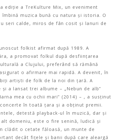
ra ediție a TreKulture Mix, un eveniment
e îmbină muzica bună cu natura și istoria. O
cu seri calde, miros de fân cosit și lanuri de
unoscut folkist afirmat după 1989. A
ăra, a promovat folkul după desființarea
culturală a Clujului, preferând să rămână
 asigurat o afirmare mai rapidă. A devenit, în
iți artiști de folk de la noi din țară. A
și a lansat trei albume – „Nebun de alb”
„Iarna mea cu ochii mari” (2014) – , a susținut
oncerte în toată țara și a obținut premii.
tele, detestă playback-ul în muzică, dar și
e alt domeniu, este o fire senină, ludică și
am clădit o cetate făloasă, un munte de
ortant decât fițele și banii după care aleargă