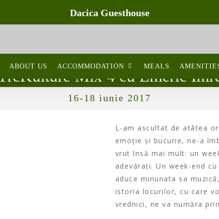
Dacica Guesthouse
ABOUT US
ACCOMMODATION
MEALS
AMENITIE
TreKulture Mix 4 cu Emeric Imr
16-18 iunie 2017
L-am ascultat de atâtea or
emoție și bucurie, ne-a îmb
vrut însă mai mult: un wee
adevărați. Un week-end cu
aduce minunata sa muzică, 
istoria locurilor, cu care 
vrednici, ne va număra print