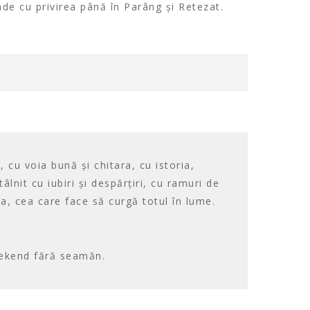
de cu privirea până în Parâng și Retezat.
 cu voia bună și chitara, cu istoria,
nit cu iubiri și despărțiri, cu ramuri de
ea, cea care face să curgă totul în lume.
eekend fără seamăn.