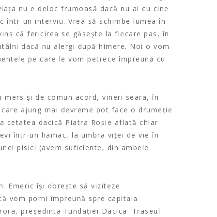
 viața nu e deloc frumoasă dacă nu ai cu cine
c într-un interviu. Vrea să schimbe lumea în
vins că fericirea se găsește la fiecare pas, în
întâlni dacă nu alergi după himere. Noi o vom
mentele pe care le vom petrece împreună cu
n mers și de comun acord, vineri seara, în
ei care ajung mai devreme pot face o drumeție
la cetatea dacică Piatra Roșie aflată chiar
vi într-un hamac, la umbra viței de vie în
unei pisici (avem suficiente, din ambele
 Emeric își dorește să viziteze
că vom porni împreună spre capitala
urora, președinta Fundației Dacica. Traseul