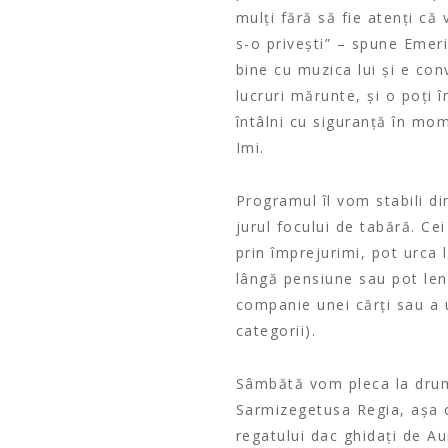
mulți fără să fie atenți că
s-o privești” – spune Emeri
bine cu muzica lui și e con
lucruri mărunte, și o poți 
întâlni cu siguranță în mo
Imi.
Programul îl vom stabili di
jurul focului de tabără. C
prin împrejurimi, pot urca 
lângă pensiune sau pot lene
companie unei cărți sau a 
categorii).
Sâmbătă vom pleca la drum.
Sarmizegetusa Regia, așa 
regatului dac ghidați de A