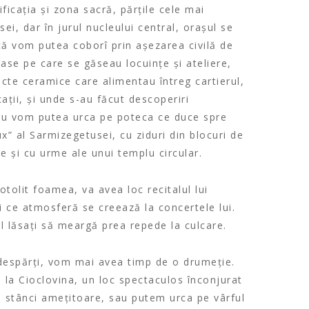
ficația și zona sacră, părțile cele mai
i, dar în jurul nucleului central, orașul se
că vom putea coborî prin așezarea civilă de
ase pe care se găseau locuințe și ateliere,
cte ceramice care alimentau întreg cartierul,
cații, și unde s-au făcut descoperiri
au vom putea urca pe poteca ce duce spre
ux” al Sarmizegetusei, cu ziduri din blocuri de
re și cu urme ale unui templu circular.
tolit foamea, va avea loc recitalul lui
iți ce atmosferă se creează la concertele lui.
l lăsați să meargă prea repede la culcare.
despărți, vom mai avea timp de o drumeție.
la Cioclovina, un loc spectaculos înconjurat
de stânci amețitoare, sau putem urca pe vârful