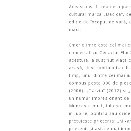
Aceasta va fi cea de-a pat
cultural marca „Dacica”, c
ediție de început de vară, 
maci.
Emeric Imre este cel mai c
concertat cu Cenaclul Flac
acestuia, a susținut viața 
acasă, deși capitala i-ar fi
timp, unul dintre cei mai iub
compus peste 300 de piese 
(2006), „Târziu” (2012) și 
un număr impresionant de c
Muncește mult, iubește mun
în iubire, politică sau oric
prețuiește prietenia: „Mi-
prieteni, și asta e mai imp