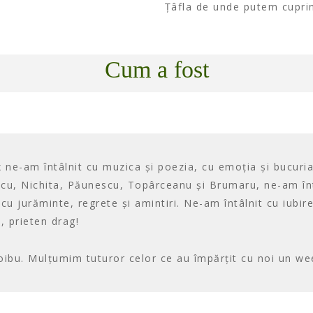
Țâfla de unde putem cuprin
Cum a fost
 ne-am întâlnit cu muzica și poezia, cu emoția și bucuria,
scu, Nichita, Păunescu, Topârceanu și Brumaru, ne-am întâl
 cu jurăminte, regrete și amintiri. Ne-am întâlnit cu iubir
, prieten drag!
Roibu. Mulțumim tuturor celor ce au împărțit cu noi un w