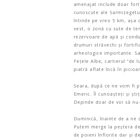
amenajat include doar forti
cunoscute ale Sarmizegetuse
întinde pe vreo 5 km, așa 
vest, o zonă cu sute de ter
rezervoare de apă și condu
drumuri străvechi și fortifi
arheologice importante. S
Fețele Albe, cartierul ”de l
piatră aflate încă în picioa
Seara, după ce ne vom fi po
Emeric. Îl cunoașteți și șt
Depinde doar de voi să nu-
Duminică, înainte de a ne 
Putem merge la peștera de 
de poieni înflorite dar și 