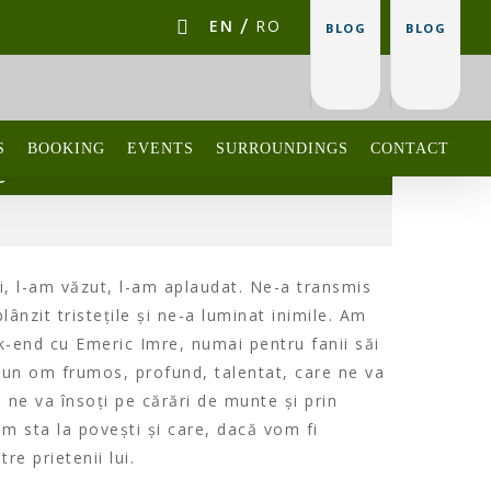
EN
RO
BLOG
BLOG
S
BOOKING
EVENTS
SURROUNDINGS
CONTACT
e
i, l-am văzut, l-am aplaudat. Ne-a transmis
lânzit tristețile și ne-a luminat inimile. Am
k-end cu Emeric Imre, numai pentru fanii săi
 un om frumos, profund, talentat, care ne va
ne va însoți pe cărări de munte și prin
vom sta la povești și care, dacă vom fi
re prietenii lui.