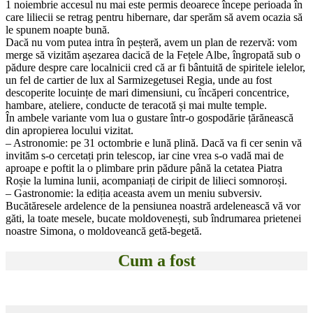
1 noiembrie accesul nu mai este permis deoarece începe perioada în
care liliecii se retrag pentru hibernare, dar sperăm să avem ocazia să
le spunem noapte bună.
Dacă nu vom putea intra în peșteră, avem un plan de rezervă: vom
merge să vizităm așezarea dacică de la Fețele Albe, îngropată sub o
pădure despre care localnicii cred că ar fi bântuită de spiritele ielelor,
un fel de cartier de lux al Sarmizegetusei Regia, unde au fost
descoperite locuințe de mari dimensiuni, cu încăperi concentrice,
hambare, ateliere, conducte de teracotă și mai multe temple.
În ambele variante vom lua o gustare într-o gospodărie țărănească
din apropierea locului vizitat.
– Astronomie: pe 31 octombrie e lună plină. Dacă va fi cer senin vă
invităm s-o cercetați prin telescop, iar cine vrea s-o vadă mai de
aproape e poftit la o plimbare prin pădure până la cetatea Piatra
Roșie la lumina lunii, acompaniați de ciripit de lilieci somnoroși.
– Gastronomie: la ediția aceasta avem un meniu subversiv.
Bucătăresele ardelence de la pensiunea noastră ardelenească vă vor
găti, la toate mesele, bucate moldovenești, sub îndrumarea prietenei
noastre Simona, o moldoveancă getă-begetă.
Cum a fost