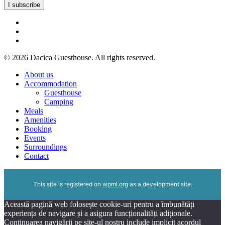
© 2026 Dacica Guesthouse. All rights reserved.
Close
About us
Menu
Accommodation
Guesthouse
Camping
Meals
Amenities
Booking
Events
Surroundings
Contact
This site is registered on
wpml.org
as a development site.
Această pagină web folosește cookie-uri pentru a îmbunătăți
experiența de navigare și a asigura funcționalități adiționale.
Continuarea navigării pe site-ul nostru include implicit acordul