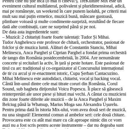
Pentru cine nu știe încă (o mai fi cineva?), TreKulture Mix este un
eveniment cultural multilateral, polivalent și pluridimensional, adică,
mai pe românește, un weekend în care punem laolaltă, pe criterii mai
mult sau mai puțin ermetice, muzică bună, mâncare gustoasă,
plimbare voioasă și multe condimente-surpriză, rezultând de fiecare
dată alte combinații, care ne surprind până și pe noi.
De data asta ingredientele sunt:
– Muzică: 2 chitariști foarte foarte talentați: Tudor Și Mihai.
Tudor Anghelescu este profesor de chitară, orchestrator, pasionat de
folclor și de muzica lumii. Alături de Constantin Stanciu, Mihai
Melinescu, Anca Parghel și Ciprian Parghel a fondat prima orchestră
de tango din România postdecembristă, în 2004. Are nenumărate
concerte și recitaluri la activ, în țară și peste hotare. Este pasionat de
tirul cu arc tradițional și co-organizator al Concursului internațional
de tir cu arcul și re-enactment istoric, Cupa Șerban Cantacuzino.
Mihai Melinescu este autodidact, chitarist, vocal și backing vocal.
Cântă într-unul dintre cele mai titrate coruri din România, Corul
Sound, sub bagheta dirijorului Voicu Popescu. Îi place să găsească
reinterpretări ale unor piese și hituri mai vechi. A cântat cu muzicieni
din zone foarte diferite ale muzicii – de la Anca Parghel și Maxim
Belciug până la Whatsup, Marius Moga sau Alexandra Ușurelu.
Pentru prima dată în istoria Mix-ului, vom avea două seri de muzică,
nu una singură! Elementul comun al ambelor seri: cele două chitare.
Provocarea este cu atât mai mare cu cât aproape nimic din ce vom
auzi nu a fost scris pentru aceste instrumente – dar nu degeaba sunt