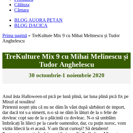
Călăuza
Cămara
BLOG AUORA PEȚAN
BLOG DACICA
Prima pagină
»
TreKulture Mix 9 cu Mihai Melinescu și Tudor
Anghelescu
TreKulture Mix 9 cu Mihai Melinescu și
Tudor Anghelescu
30 octombrie-1 noiembrie 2020
Anul ăsta Halloween-ul pică pe lună plină, iar luna plină pică fix pe
Mixul al nouălea!
Prietenii noștri știu că nu ne dăm în vânt după sărbători de import,
dar dacă tot s-a nimerit, n-o să ne dăm în lături de la o felie de
dovleac copt sau de la o plăcintă cu dovleac. N-o să umblăm
îmbrăcați în lilieci pe la casele oamenilor, dar, cu puțin noroc, vom
vizita liliecii la ei acasă. V-am făcut curioși? Să detaliem!