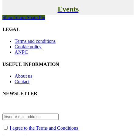
Events
Share
Share
Share
Pin
LEGAL
Terms and conditions
Cookie policy
ANPC
USEFUL INFORMATION
About us
Contact
NEWSLETTER
If you are interested in receiving our news, subscribe to our
newsletter.
I agree to the Terms and Conditions