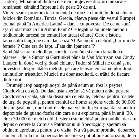
Tudor și Mihai unul dintre cele mai longevive duo-uri muzicale
românești, cântând împreună de peste 20 de ani.
Vineri seara: program instrumental de muzica lumii, în două chitare:
folclor din România, Turcia, Grecia, câteva piese din vestul Europei
tocmai până în America Latină – dar… cu poveste. De ce ne sună
așa ciudat muzica lui Anton Pann? Ce legătură au unele melodii
tradiționale turcești cu temuții lor arcași călare? Care e istoria
faimosului tango pe care dansează Al Pacino în celebrul „Parfum de
femeie”? Cine era de fapt, „Fata din Ipanema”?
Sâmbătă seara: melodii pe care le ascultăm și acum la radio cu
plăcere – de la Simon și Garfunkel până la Van Morrison sau Cindy
Lauper. În două voci și două chitare, Tudor și Mihai ne cântă și ne
povestesc despre atâtea melodii pe care le asociem oamenilor dragi,
amintirilor, tristeților. Muzică nu doar ascultată, ci trăită de fiecare
dintre noi.
– Drumeții: toți oaspeții noștri de până acum au fost la peștera
Cioclovina cu apă. De data asta sperăm să vă putem arăta peștera
Cioclovina uscată, situată deasupra celeilalte, celebră pentru fosilele
de urși de peșteră și pentru craniul de homo sapiens vechi de 30.000
de ani găsit aici, unul dintre cele mai vechi din Europa, dar și pentru
depozitele de guano-fosfat din care s-au exploatat, până în anii ’30,
circa 30.000 de metri cubi. Peștera este închisă pentru public, dar am
depus o cerere la Comisia Patrimoniului Speologic și sperăm să
obținem aprobarea pentru a o vizita. Nu vă putem promite, deoarece
suntem chiar la limita perioadei în care se pot obține autorizații; de la