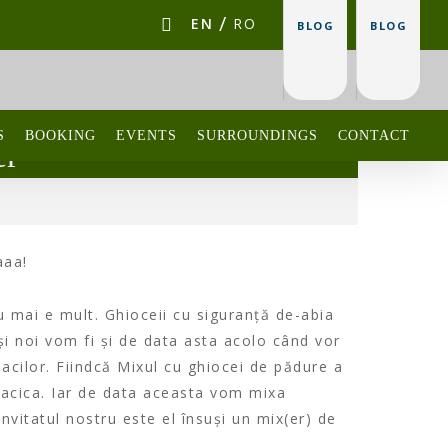
EN
RO
BLOG
BLOG
S
BOOKING
EVENTS
SURROUNDINGS
CONTACT
er
aaa!
u mai e mult. Ghioceii cu siguranță de-abia
i noi vom fi și de data asta acolo când vor
acilor. Fiindcă Mixul cu ghiocei de pădure a
 Dacica. Iar de data aceasta vom mixa
invitatul nostru este el însuși un mix(er) de