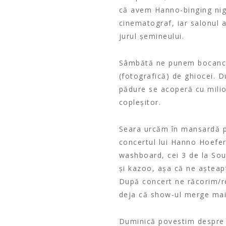
că avem Hanno-binging nig
cinematograf, iar salonul a
jurul șemineului.
Sâmbătă ne punem bocancii
(fotografică) de ghiocei. 
pădure se acoperă cu milioa
copleșitor.
Seara urcăm în mansardă p
concertul lui Hanno Hoefer
washboard, cei 3 de la Sou
și kazoo, așa că ne așteap
După concert ne răcorim/reî
deja că show-ul merge mai d
Duminică povestim despre d