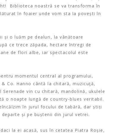
ht! Biblioteca noastră se va transforma în
lăturat în foaier unde vom sta la povești în
 și o luăm pe dealuri, la vânătoare
După ce trece zăpada, hectare întregi de
ne de flori albe, iar spectacolul este
entru momentul central al programului,
 & Co. Hanno cântă la chitară, muzicuţă,
l Serenade vin cu chitară, mandolină, ukulele
tă o noapte lungă de country-blues veritabil.
ncălzim în jurul focului de tabără, dar știți
eparte și pe buștenii din jurul vetrei.
aci la ei acasă, sus în cetatea Piatra Roșie,