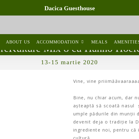
Dacica Guesthouse
ABOUT US
ACCOMMODATION
MEALS
AMENITIE
reKulture Mix 8 cu Hanno Hoef
13-15 martie 2020
Vine, vine priiimăăvaaraaa
Bine, nu chiar acum, dar n
așteaptă să scoată nasul ș
umple pădurile din munții d
devenit deja o tradiție la
ingrediente noi, pentru că 
cultură.