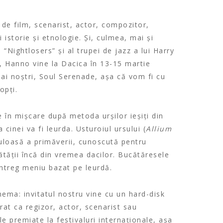
de film, scenarist, actor, compozitor,
 istorie și etnologie. Și, culmea, mai și
“Nightlosers” și al trupei de jazz a lui Harry
”, Hanno vine la Dacica în 13-15 martie
i ai noștri, Soul Serenade, așa că vom fi cu
opți.
 în mișcare după metoda urșilor ieșiți din
cinei va fi leurda. Usturoiul ursului (
Allium
uloasă a primăverii, cunoscută pentru
ătății încă din vremea dacilor. Bucătăresele
întreg meniu bazat pe leurdă.
ma: invitatul nostru vine cu un hard-disk
crat ca regizor, actor, scenarist sau
e premiate la festivaluri internaționale, așa