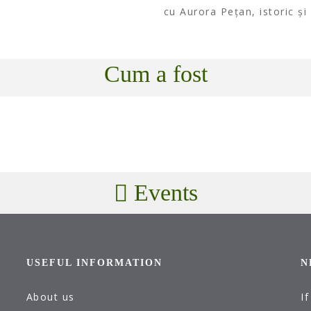
cu Aurora Pețan, istoric și 
Cum a fost
Events
USEFUL INFORMATION
N
About us
I