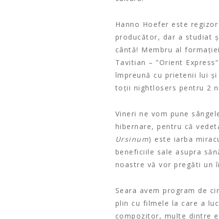
Hanno Hoefer este regizor 
producător, dar a studiat și
cântă! Membru al formației 
Tavitian – ”Orient Express
împreună cu prietenii lui ș
toții nightlosers pentru 2 n
Vineri ne vom pune sângele
hibernare, pentru că vedeta 
Ursinum
) este iarba mirac
beneficiile sale asupra săn
noastre vă vor pregăti un 
Seara avem program de cine
plin cu filmele la care a lu
compozitor, multe dintre el