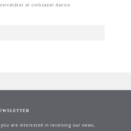
cercetător al civilizației dacice.
EWSLETTER
f you are interested in receiving our news,