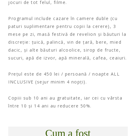
jocuri de tot felul, filme.
Programul include cazare în camere duble (cu
paturi suplimentare pentru copii la cerere), 3
mese pe zi, masă festivă de revelion și băuturi la
discreție: țuică, palincă, vin de țară, bere, mied
dacic, și alte băuturi alcoolice, sirop de fructe,
sucuri, apă de izvor, apă minerală, cafea, ceaiuri.
Prețul este de 450 lei / persoană / noapte ALL
INCLUSIVE (sejur minim 4 nopți).
Copiii sub 10 ani au gratuitate, iar cei cu vârsta
între 10 și 14 ani au reducere 50%.
Cum a fost