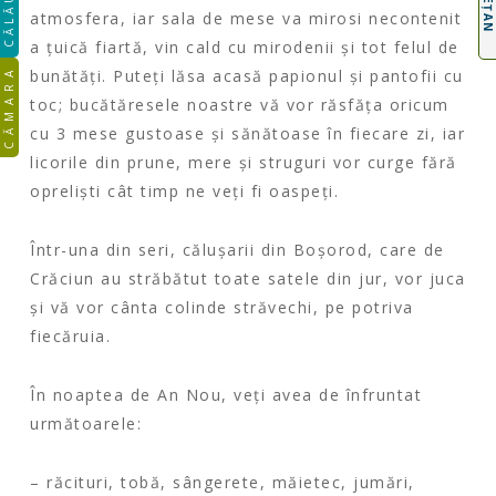
CĂLĂUZA
atmosfera, iar sala de mese va mirosi necontenit
a țuică fiartă, vin cald cu mirodenii și tot felul de
CĂMARA
bunătăți. Puteți lăsa acasă papionul și pantofii cu
toc; bucătăresele noastre vă vor răsfăța oricum
cu 3 mese gustoase și sănătoase în fiecare zi, iar
licorile din prune, mere și struguri vor curge fără
opreliști cât timp ne veți fi oaspeți.
Într-una din seri, călușarii din Boșorod, care de
Crăciun au străbătut toate satele din jur, vor juca
și vă vor cânta colinde străvechi, pe potriva
fiecăruia.
În noaptea de An Nou, veți avea de înfruntat
următoarele:
– răcituri, tobă, sângerete, măietec, jumări,