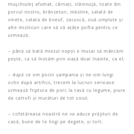
muşchiuleţ afumat, cârnați, slăninuţă, toate din
porcul nostru, brânzeturi, măsline, salată de
vinete, salata de boeuf, zacuscă, ouă umplute și
alte mizilicuri care să vă ațâțe pofta pentru ce
urmează;
– până să bată miezul nopții e musai să mâncăm
pește, ca să înotăm prin viață doar înainte, ca el;
– după ce om pocni șampania și ne-om lungi
ochii după artificii, trecem la lucruri serioase:
urmează friptura de porc la tavă cu legume, piure
de cartofi și murături de tot soiul;
– cofetăreasa noastră ne va aduce prăjituri de
casă, bune de te lingi pe degete, și tort;