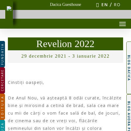
Skip
EN
RO
Dacica Guesthouse
to
main
Men
content
Revelion 2022
FUNDAȚIA
29 decembrie 2021 - 3 ianuarie 2022
BLOG DACICA
CERCETARE
Cinstiți oaspeți,
De Anul Nou, vă așteaptă 8 odăi curate, încălzite
EDITURA
BLOG AUORA PEȚAN
bine și mirosind a cetină de brad, sala cea mare
cu mii de cărți o vom face sală de bal, de jocuri,
de cinema sau de ce vreți voi, flăcările
șemineului din salon vor încălzi și colora