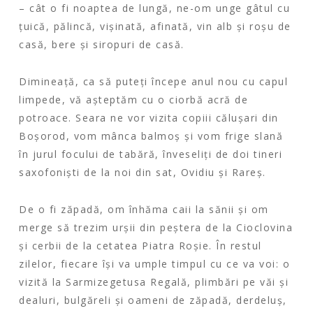
– cât o fi noaptea de lungă, ne-om unge gâtul cu
țuică, pălincă, vișinată, afinată, vin alb și roșu de
casă, bere și siropuri de casă.
Dimineață, ca să puteți începe anul nou cu capul
limpede, vă așteptăm cu o ciorbă acră de
potroace. Seara ne vor vizita copiii călușari din
Boșorod, vom mânca balmoș și vom frige slană
în jurul focului de tabără, înveseliți de doi tineri
saxofoniști de la noi din sat, Ovidiu și Rareș.
De o fi zăpadă, om înhăma caii la sănii și om
merge să trezim urșii din peștera de la Cioclovina
și cerbii de la cetatea Piatra Roșie. În restul
zilelor, fiecare își va umple timpul cu ce va voi: o
vizită la Sarmizegetusa Regală, plimbări pe văi și
dealuri, bulgăreli și oameni de zăpadă, derdeluș,