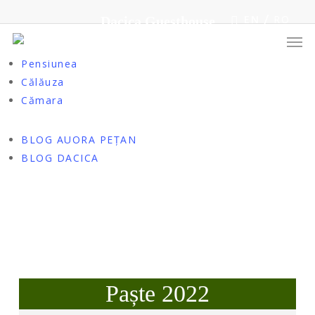
Skip
Fundația
EN
RO
Dacica Guesthouse
to
Cercetare
Men
main
Editura
content
Pensiunea
Călăuza
Cămara
BLOG AUORA PEȚAN
BLOG DACICA
Paște 2022