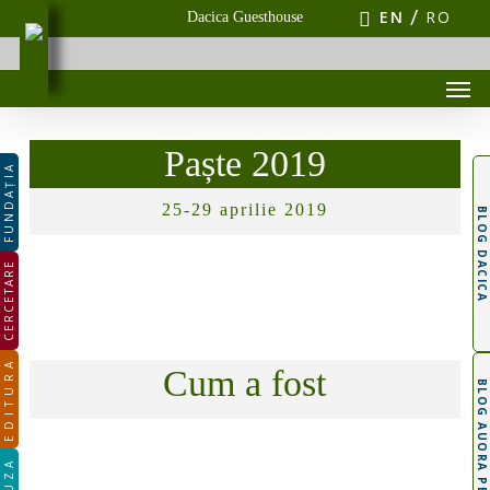
Skip
EN
RO
Dacica Guesthouse
to
main
Men
content
Paște 2019
FUNDAȚIA
25-29 aprilie 2019
BLOG DACICA
CERCETARE
EDITURA
Cum a fost
BLOG AUORA PEȚAN