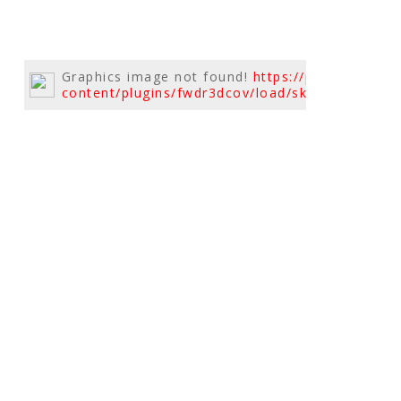
Graphics image not found!
https://pensiunea.da
content/plugins/fwdr3dcov/load/skin_modern_si