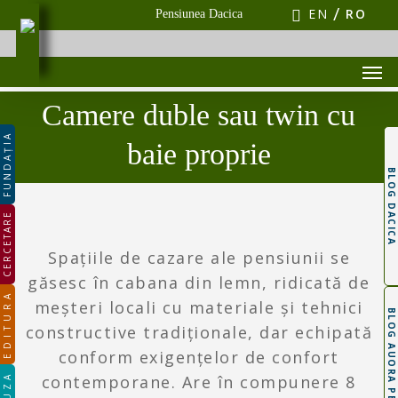
Skip
EN
RO
Pensiunea Dacica
to
main
Men
content
Camere duble sau twin cu
FUNDAȚIA
baie proprie
BLOG DACICA
CERCETARE
Spațiile de cazare ale pensiunii se
găsesc în cabana din lemn, ridicată de
EDITURA
meșteri locali cu materiale și tehnici
BLOG AUORA PEȚAN
constructive tradiționale, dar echipată
conform exigențelor de confort
contemporane. Are în compunere 8